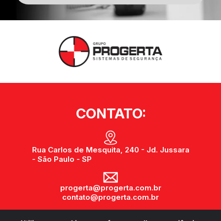
CONTATO:
Rua Carlos de Mesquita, 240 - Jd. Jussara
- São Paulo - SP
progerta@progerta.com.br
contato@progerta.com.br